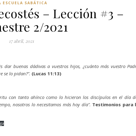
A ESCUELA SABÁTICA
ecostés – Lección #3 –
estre 2/2021
17 abril, 2021
éis dar buenas dádivas a vuestros hijos, ¿cuánto más vuestro Pad
ue se lo pidan?”.
(Lucas 11:13)
itu con tanto ahínco como lo hicieron los discípulos en el día d
tiempo, nosotros lo necesitamos más hoy día”.
Testimonios para 
ga