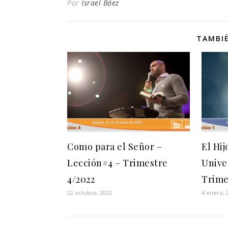
Por
Israel Báez
TAMBIÉ
Como para el Señor –
El Hij
Lección#4 – Trimestre
Unive
4/2022
Trime
22 octubre, 2022
4 enero, 