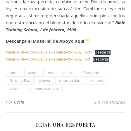
salvar a la raza perdida, cambiar esa ley. Dios es amor; su
ley es una expresión de su carácter. Cambiar su ley sería
negarse a sí mismo; derribaría aquellos principios con los
que está vinculado el bienestar de todo el universo.”
Bible
Training School, 1 de febrero, 1908.
Descarga el Material de Apoyo aquí
Material-de-Apoyo-Escuela-Sabatica-09-4-2023.pptx
Descarga
Material-de-Apoyo-Escuela-Sabatica-09-4-2023.pdf
Descarga
Amor
asdmr
escuelasabatica
Evangelio
Gracia y Paz
jehova
oportunidad
promesa
sdarm
unionecuatoriana
Por
Cesia
Sin comentarios
DEJAR UNA RESPUESTA