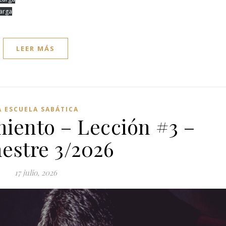
arga
LEER MÁS
A ESCUELA SABÁTICA
miento – Lección #3 –
estre 3/2026
17 julio, 2026