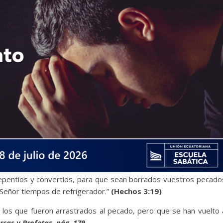
repentíos y convertíos, para que sean borrados vuestros pecado
 Señor tiempos de refrigerador.”
(Hechos 3:19)
 los que fueron arrastrados al pecado, pero que se han vuelto 
rcas y Profetas, pág. 179.