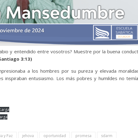
abio y entendido entre vosotros? Muestre por la buena conduc
Santiago 3:13)
mpresionaba a los hombres por su pureza y elevada moralida
es inspiraban entusiasmo. Los más pobres y humildes no temí
carga
arga
ia y Paz
jehova
oportunidad
promesa
sdarm