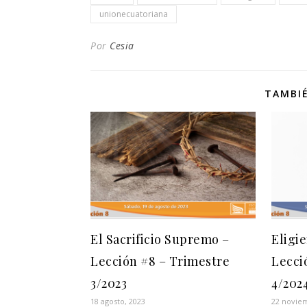
unionecuatoriana
Por
Cesia
TAMBIÉ
El Sacrificio Supremo –
Eligi
Lección #8 – Trimestre
Lecci
3/2023
4/202
18 agosto, 2023
22 novie