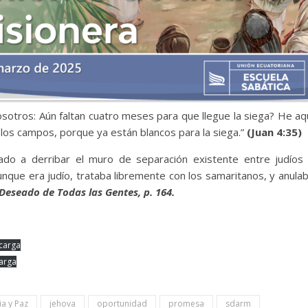
osotros: Aún faltan cuatro meses para que llegue la siega? He aq
 los campos, porque ya están blancos para la siega.”
(Juan 4:35)
ado a derribar el muro de separación existente entre judíos
Aunque era judío, trataba libremente con los samaritanos, y anula
 Deseado de Todas las Gentes, p. 164.
carga
arga
ia y Paz
jehova
oportunidad
promesa
sdarm